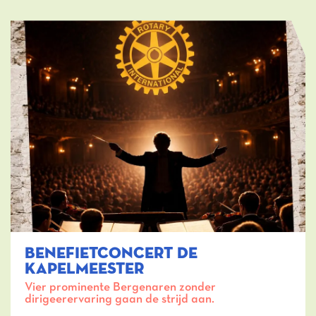
BENEFIETCONCERT DE
KAPELMEESTER
Vier prominente Bergenaren zonder
dirigeerervaring gaan de strijd aan.