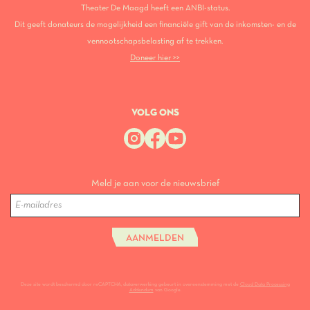
Theater De Maagd heeft een ANBI-status.
Dit geeft donateurs de mogelijkheid een financiële gift van de inkomsten- en de
vennootschapsbelasting af te trekken.
Doneer hier >>
VOLG ONS
Meld je aan voor de nieuwsbrief
AANMELDEN
Deze site wordt beschermd door reCAPTCHA, dataverwerking gebeurt in overeenstemming met de
Cloud Data Processing
Addendum
van Google.