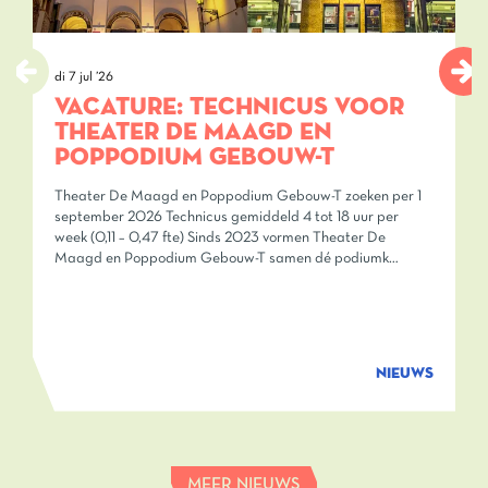
di 7 jul ’26
w
VACATURE: TECHNICUS VOOR
THEATER DE MAAGD EN
POPPODIUM GEBOUW-T
T
A
Theater De Maagd en Poppodium Gebouw-T zoeken per 1
b
september 2026 Technicus gemiddeld 4 tot 18 uur per
t
week (0,11 – 0,47 fte) Sinds 2023 vormen Theater De
Maagd en Poppodium Gebouw-T samen dé podiumk…
NIEUWS
MEER NIEUWS