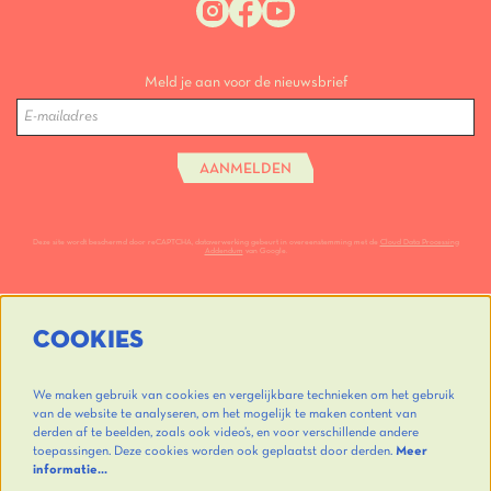
Meld je aan voor de nieuwsbrief
AANMELDEN
Deze site wordt beschermd door reCAPTCHA, dataverwerking gebeurt in overeenstemming met de
Cloud Data Processing
Addendum
van Google.
COOKIES
We maken gebruik van cookies en vergelijkbare technieken om het gebruik
van de website te analyseren, om het mogelijk te maken content van
derden af te beelden, zoals ook video’s, en voor verschillende andere
toepassingen. Deze cookies worden ook geplaatst door derden.
Meer
informatie…