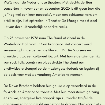
Waltz
naar de Nederlandse theaters. Met slechts dertien
concerten in november en december 2026 is dit geen tour die
je “nog wel een keer meepakt”, maar een zeldzame kans om
erbij te zijn. Het optreden in Theater De Maagd maakt deel
uit van deze uitzonderlijk beperkte reeks.
Op 25 november 1976 nam The Band afscheid in de
Winterland Ballroom in San Francisco. Het concert werd
vereeuwigd in de beroemde film van Martin Scorsese en
groeide uit tot een cultureel ijkpunt. Met hun eigenzinnige mix
van rock, folk, country en blues drukte The Band een
onuitwisbare stempel op de muziekgeschiedenis en legden zij
de basis voor wat we vandaag Americana noemen.
De Dawn Brothers hebben hun geluid diep verankerd in de
folkrock- en Americana-traditie. Met hun meerstemmige zang
en rauwe, energieke live-aanpak zijn zij zonder twijfel de
aangewezen band om dit eerbetoon te dragen. Niet voor niets