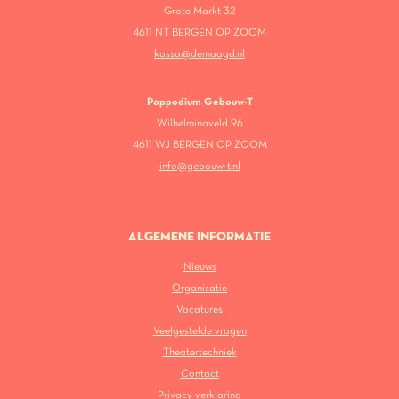
Grote Markt 32
4611 NT BERGEN OP ZOOM
kassa@demaagd.nl
Poppodium Gebouw-T
Wilhelminaveld 96
4611 WJ BERGEN OP ZOOM
info@gebouw-t.nl
ALGEMENE INFORMATIE
Nieuws
Organisatie
Vacatures
Veelgestelde vragen
Theatertechniek
Contact
Privacy verklaring