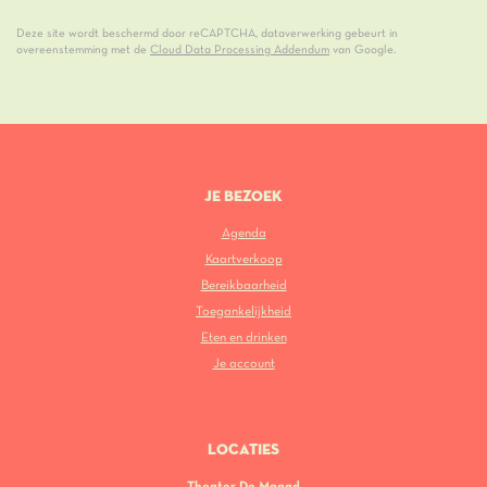
Deze site wordt beschermd door reCAPTCHA, dataverwerking gebeurt in
overeenstemming met de
Cloud Data Processing Addendum
van Google.
JE BEZOEK
Agenda
Kaartverkoop
Bereikbaarheid
Toegankelijkheid
Eten en drinken
Je account
LOCATIES
Theater De Maagd