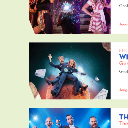
Grot
Jeug
EEN
W
Ges
Grot
Jeug
T
The