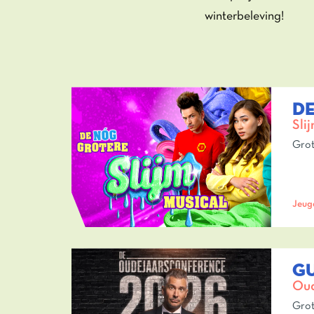
winterbeleving!
DE
Sli
Grot
Jeug
GU
Oud
Grot