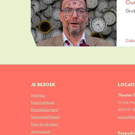
Oud
Grot
Caba
JE BEZOEK
LOCATI
Agenda
Theater
Kaartverkoop
Grote Ma
Bereikbaarheid
4611 NT
Toegankelijkheid
kassa@d
Eten en drinken
Je account
Poppodi