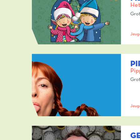
Het
Grot
Jeug
PI
Pip
Grot
Jeug
GE