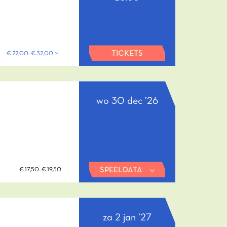
TICKETS
€ 22,00–€ 32,00
wo 30 dec ’26
SPEELDATA
€ 17,50–€ 19,50
za 2 jan ’27