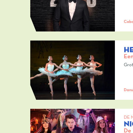
Caba
H
Een
Grot
Dans
DE 
N
De 