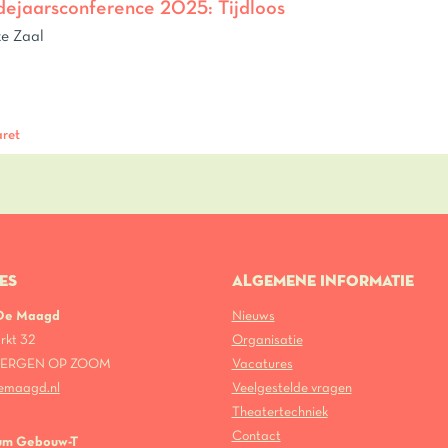
ejaarsconference 2025: Tijdloos
e Zaal
ret
ES
ALGEMENE INFORMATIE
 De Maagd
Nieuws
rkt 32
Organisatie
 BERGEN OP ZOOM
Vacatures
emaagd.nl
Veelgestelde vragen
Theatertechniek
Contact
um Gebouw-T