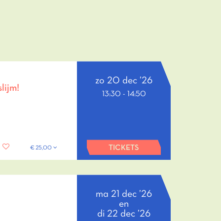
zo 20 dec ’26
lijm!
13:30
-
14:50
TICKETS
€ 25,00
ma 21 dec ’26
en
di 22 dec ’26