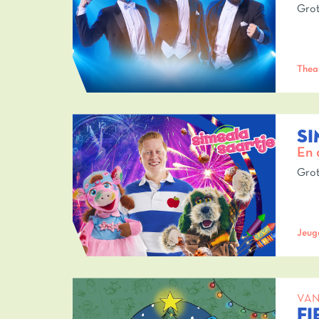
Grot
Thea
SI
En 
Grot
Jeug
VAN
FI