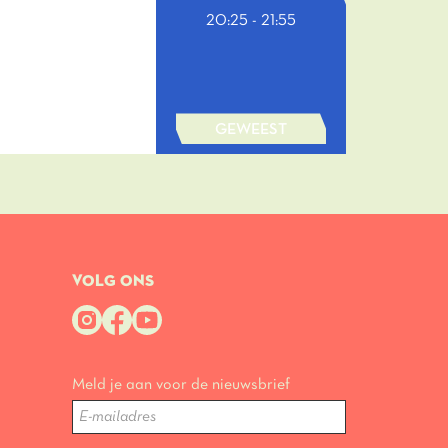
20:25
-
21:55
GEWEEST
VOLG ONS
Meld je aan voor de nieuwsbrief