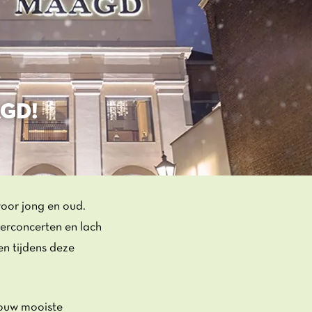
AGD!
oor jong en oud.
terconcerten en lach
n tijdens deze
jouw mooiste