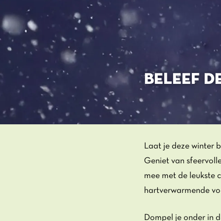
BELEEF D
Laat je deze winter 
Geniet van sfeervoll
mee met de leukste 
hartverwarmende voo
Dompel je onder in d