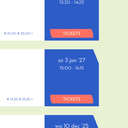
13:30
-
14:25
TICKETS
€ 15,00–€ 25,00
zo 3 jan ’27
15:00
-
16:15
TICKETS
€ 13,25–€ 23,25
wo 10 dec ’25