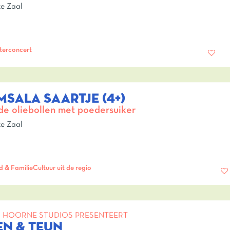
e Zaal
terconcert
MSALA SAARTJE (4+)
de oliebollen met poedersuiker
e Zaal
d & Familie
Cultuur uit de regio
 HOORNE STUDIOS PRESENTEERT
EN & TEUN