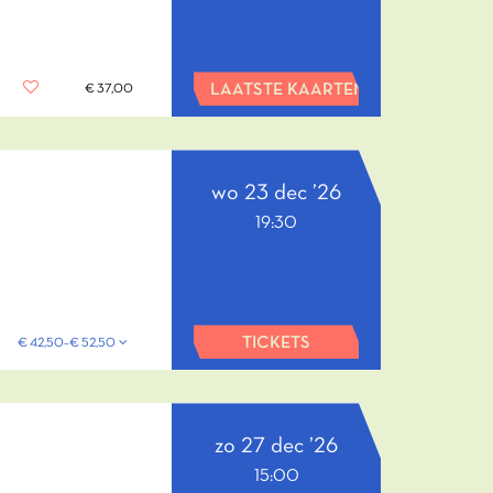
LAATSTE KAARTEN
€ 37,00
wo 23 dec ’26
19:30
TICKETS
€ 42,50–€ 52,50
zo 27 dec ’26
15:00