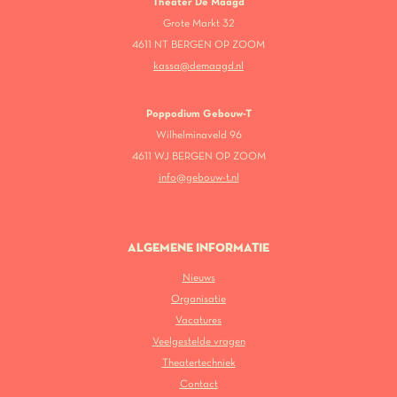
Theater De Maagd
Grote Markt 32
4611 NT BERGEN OP ZOOM
kassa@demaagd.nl
Poppodium Gebouw-T
Wilhelminaveld 96
4611 WJ BERGEN OP ZOOM
info@gebouw-t.nl
ALGEMENE INFORMATIE
Nieuws
Organisatie
Vacatures
Veelgestelde vragen
Theatertechniek
Contact