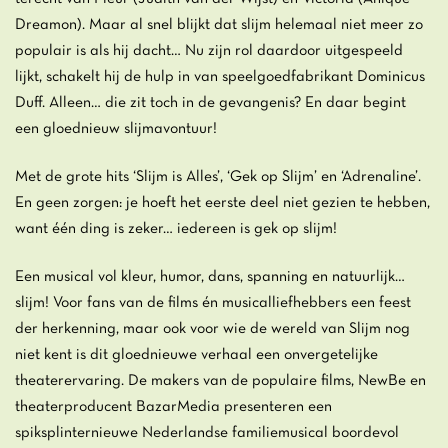
Dreamon). Maar al snel blijkt dat slijm helemaal niet meer zo
populair is als hij dacht… Nu zijn rol daardoor uitgespeeld
lijkt, schakelt hij de hulp in van speelgoedfabrikant Dominicus
Duff. Alleen… die zit toch in de gevangenis? En daar begint
een gloednieuw slijmavontuur!
Met de grote hits ‘Slijm is Alles’, ‘Gek op Slijm’ en ‘Adrenaline’.
En geen zorgen: je hoeft het eerste deel niet gezien te hebben,
want één ding is zeker… iedereen is gek op slijm!
Een musical vol kleur, humor, dans, spanning en natuurlijk…
slijm! Voor fans van de films én musicalliefhebbers een feest
der herkenning, maar ook voor wie de wereld van Slijm nog
niet kent is dit gloednieuwe verhaal een onvergetelijke
theaterervaring. De makers van de populaire films, NewBe en
theaterproducent BazarMedia presenteren een
spiksplinternieuwe Nederlandse familiemusical boordevol