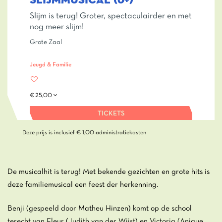
SLIJMMUSICAL (6+)
Slijm is terug! Groter, spectaculairder en met
nog meer slijm!
Grote Zaal
Jeugd & Familie
€ 25,00
TICKETS
Deze prijs is inclusief € 1,00 administratiekosten
De musicalhit is terug! Met bekende gezichten en grote hits is
deze familiemusical een feest der herkenning.
Benji (gespeeld door Matheu Hinzen) komt op de school
terecht van Fleur (Judith van der Wijst) en Victoria (Anique