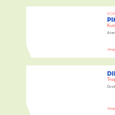
POP
PI
Kun
Aren
Jeug
DI
Tra
Grot
Jeug