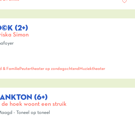
©K (2+)
iska Simon
afoyer
d & Familie
Peutertheater op zondagochtend
Muziektheater
ANKTON (6+)
de hoek woont een struik
aagd - Toneel op toneel