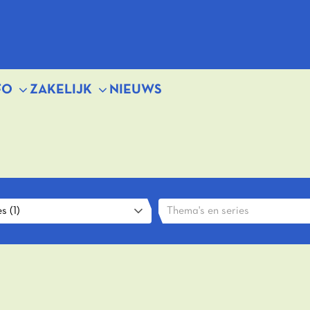
FO
ZAKELIJK
NIEUWS
s (1)
Thema's en series