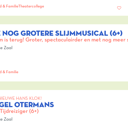
d & Familie
Theatercollege
 NOG GROTERE SLIJMMUSICAL (6+)
jm is terug! Groter, spectaculairder en met nog meer s
e Zaal
d & Familie
NIEUWE HANS KLOK!
IGEL OTERMANS
Tijdreiziger (6+)
e Zaal