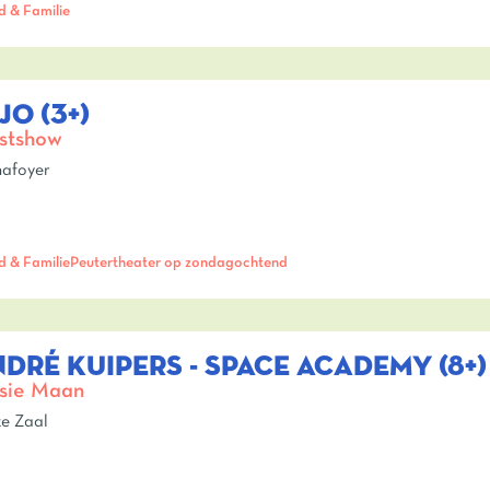
d & Familie
JO (3+)
stshow
afoyer
d & Familie
Peutertheater op zondagochtend
DRÉ KUIPERS - SPACE ACADEMY (8+)
sie Maan
e Zaal