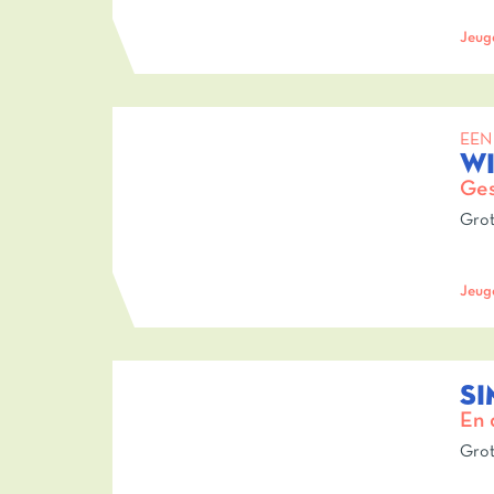
Jeug
EEN
W
Ges
Grot
Jeug
SI
En 
Grot