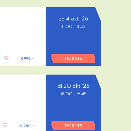
zo 4 okt ’26
11:00
-
11:45
TICKETS
€ 9,90
di 20 okt ’26
16:00
-
16:45
TICKETS
€ 17,50