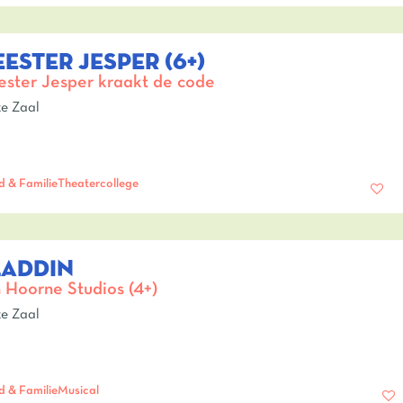
ESTER JESPER (6+)
ster Jesper kraakt de code
e Zaal
d & Familie
Theatercollege
LADDIN
 Hoorne Studios (4+)
e Zaal
d & Familie
Musical