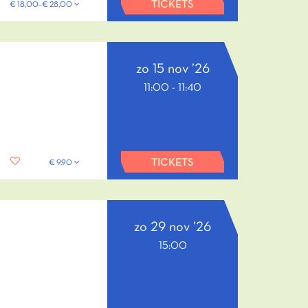
TICKETS
€ 18,00–€ 28,00
zo 15 nov ’26
11:00
-
11:40
TICKETS
€ 9,90
zo 29 nov ’26
15:00