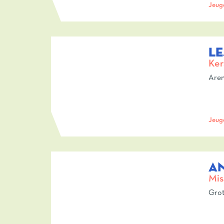
Jeug
LE
Ker
Aren
Jeug
AN
Mis
Grot