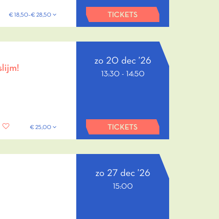
TICKETS
€ 18,50–€ 28,50
zo 20 dec ’26
lijm!
13:30
-
14:50
TICKETS
€ 25,00
zo 27 dec ’26
15:00