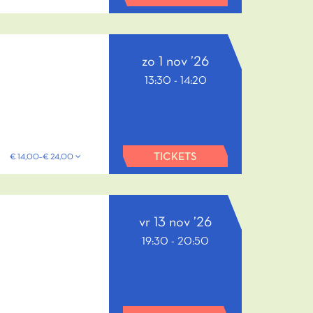
zo 1 nov ’26
13:30
-
14:20
TICKETS
€ 14,00–€ 24,00
vr 13 nov ’26
19:30
-
20:50