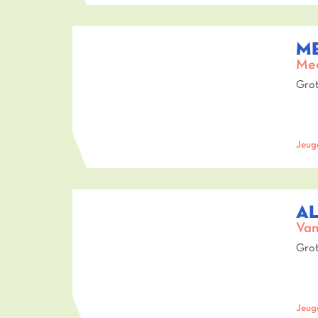
ME
Mee
Grot
Jeug
A
Van
Grot
Jeug