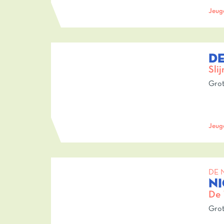
Jeug
DE
Sli
Grot
Jeug
DE 
N
De 
Grot