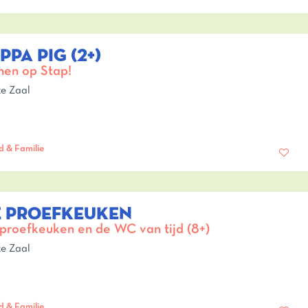
PPA PIG (2+)
en op Stap!
e Zaal
d & Familie
E PROEFKEUKEN
proefkeuken en de WC van tijd (8+)
e Zaal
d & Familie