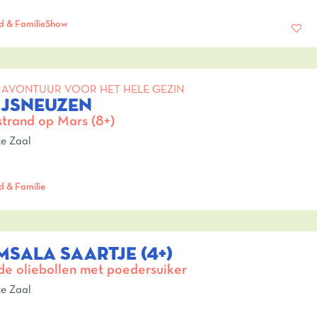
d & Familie
Show
 AVONTUUR VOOR HET HELE GEZIN
IJSNEUZEN
trand op Mars (8+)
e Zaal
d & Familie
MSALA SAARTJE (4+)
de oliebollen met poedersuiker
e Zaal