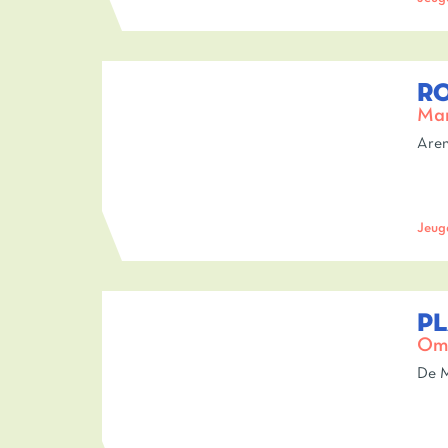
RO
Mar
Aren
Jeug
PL
Om 
De M