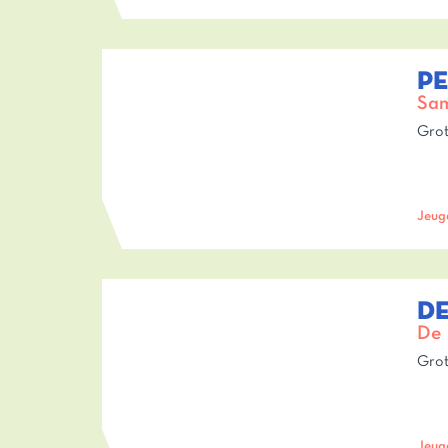
PE
Sam
Grot
Jeug
D
De 
Grot
Jeug