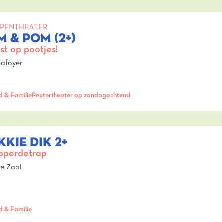
PENTHEATER
M & POM (2+)
st op pootjes!
afoyer
d & Familie
Peutertheater op zondagochtend
KKIE DIK 2+
pperdetrap
e Zaal
d & Familie