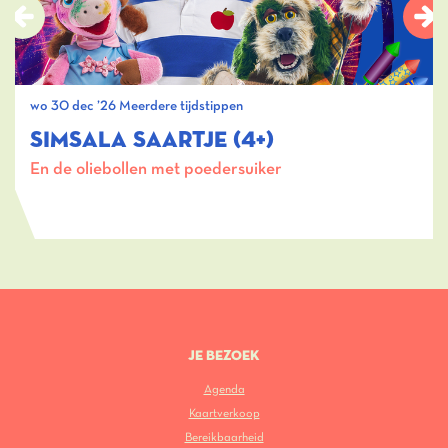
wo 30 dec ’26
Meerdere tijdstippen
SIMSALA SAARTJE (4+)
En de oliebollen met poedersuiker
JE BEZOEK
Agenda
Kaartverkoop
Bereikbaarheid