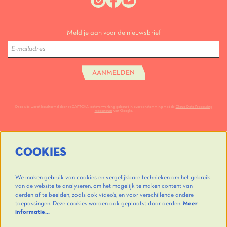
Meld je aan voor de nieuwsbrief
AANMELDEN
Deze site wordt beschermd door reCAPTCHA, dataverwerking gebeurt in overeenstemming met de
Cloud Data Processing
Addendum
van Google.
COOKIES
We maken gebruik van cookies en vergelijkbare technieken om het gebruik
van de website te analyseren, om het mogelijk te maken content van
derden af te beelden, zoals ook video’s, en voor verschillende andere
toepassingen. Deze cookies worden ook geplaatst door derden.
Meer
informatie…