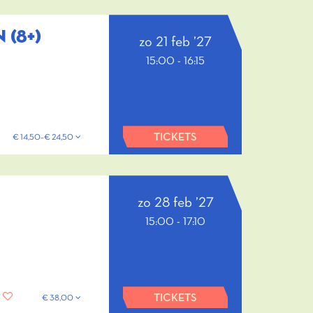
 (8+)
zo 21 feb ’27
15:00
-
16:15
TICKETS
€ 14,50–€ 24,50
zo 28 feb ’27
15:00
-
17:10
TICKETS
€ 38,00