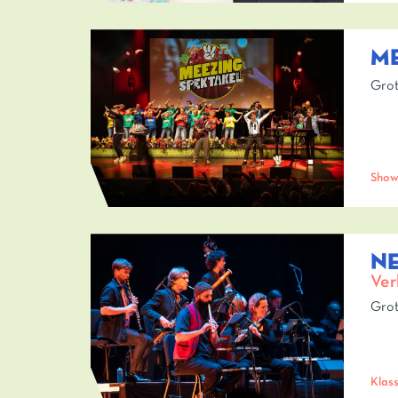
M
Grot
Sho
N
Ver
Grot
Klass