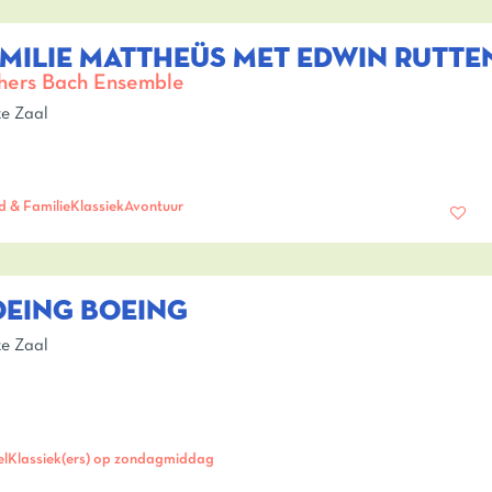
MILIE MATTHEÜS MET EDWIN RUTTEN
hers Bach Ensemble
e Zaal
d & Familie
Klassiek
Avontuur
OEING BOEING
e Zaal
el
Klassiek(ers) op zondagmiddag