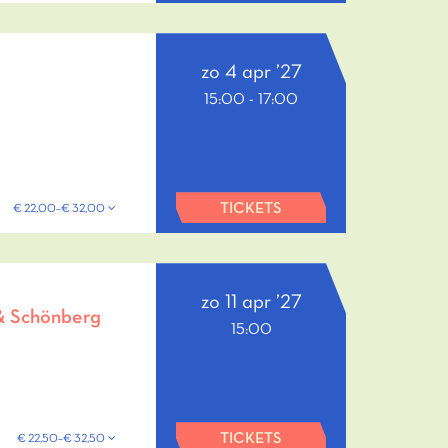
zo 4 apr ’27
15:00
-
17:00
TICKETS
€ 22,00–€ 32,00
zo 11 apr ’27
 & Schönberg
15:00
TICKETS
€ 22,50–€ 32,50