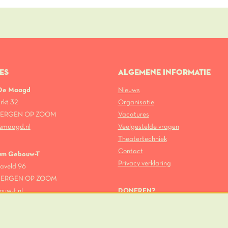
ES
ALGEMENE INFORMATIE
 De Maagd
Nieuws
rkt 32
Organisatie
 BERGEN OP ZOOM
Vacatures
emaagd.nl
Veelgestelde vragen
Theatertechniek
Contact
um Gebouw-T
Privacy verklaring
aveld 96
 BERGEN OP ZOOM
ouw-t.nl
DONEREN?
Theater De Maagd heeft een ANBI-s
Dit geeft donateurs de mogelijkheid 
financiële gift van de inkomsten- en d