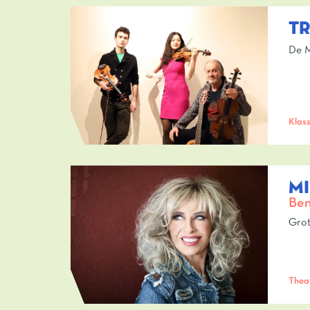
T
De M
Klass
MI
Ben
Grot
Thea