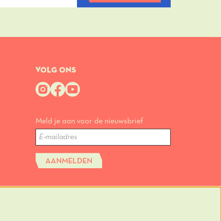
VOLG ONS
Meld je aan voor de nieuwsbrief
AANMELDEN
tatus.
een
e