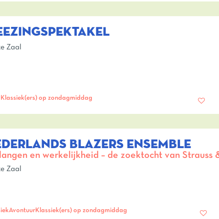
EEZINGSPEKTAKEL
e Zaal
w
Klassiek(ers) op zondagmiddag
EDERLANDS BLAZERS ENSEMBLE
langen en werkelijkheid – de zoektocht van Strauss
e Zaal
iek
Avontuur
Klassiek(ers) op zondagmiddag