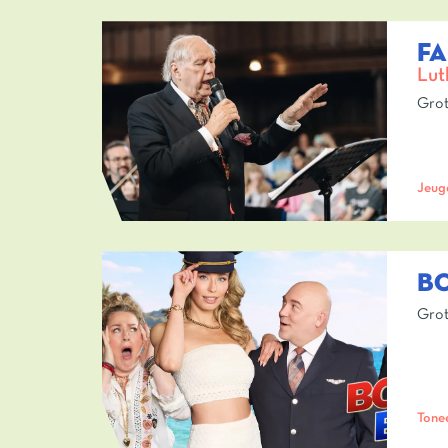
FA
Lut
Grot
Jeug
B
Grot
Tone