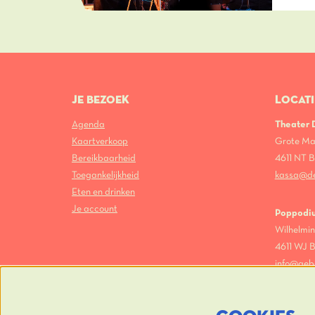
JE BEZOEK
LOCATI
Agenda
Theater
Kaartverkoop
Grote Ma
Bereikbaarheid
4611 NT
Toegankelijkheid
kassa@d
Eten en drinken
Je account
Poppodi
Wilhelmin
4611 WJ
info@geb