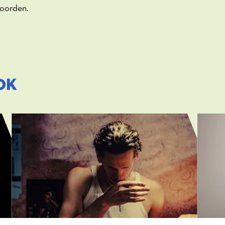
woorden.
OK