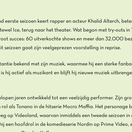
 eerste seizoen keert rapper en acteur Khalid Alterch, bete
tewel Ice, terug naar het theater. Wat begon met try-outs in
groot succes: 60 uitverkochte shows en meer dan 32.000 be
t seizoen gaat zijn veelgeprezen voorstelling in reprise.
nstantie bekend met zijn muziek, waarmee hij een sterke fan
 hij actief als muzikant en blijft hij nieuwe muziek uitbrenge
elopen jaren ontwikkeld tot een veelzijdig performer. Zijn gr
 rol als Tonano in de hitserie Mocro Maffia. Het personage b
reeg op Videoland, waarvan inmiddels een tweede seizoen in 
hij een hoofdrol in de komedieserie Nordin op Prime Video, 