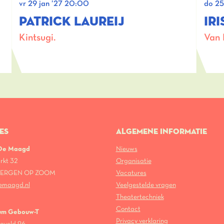
vr 29 jan ’27
20:00
do 25
PATRICK LAUREIJ
IR
Kintsugi.
Van 
ES
ALGEMENE INFORMATIE
 De Maagd
Nieuws
rkt 32
Organisatie
 BERGEN OP ZOOM
Vacatures
emaagd.nl
Veelgestelde vragen
Theatertechniek
Contact
um Gebouw-T
Privacy verklaring