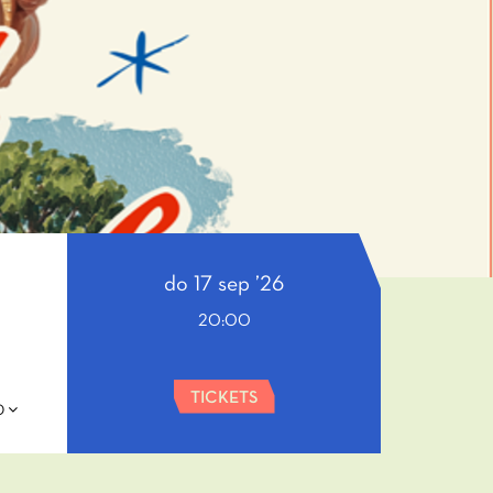
do 17 sep ’26
20:00
TICKETS
0