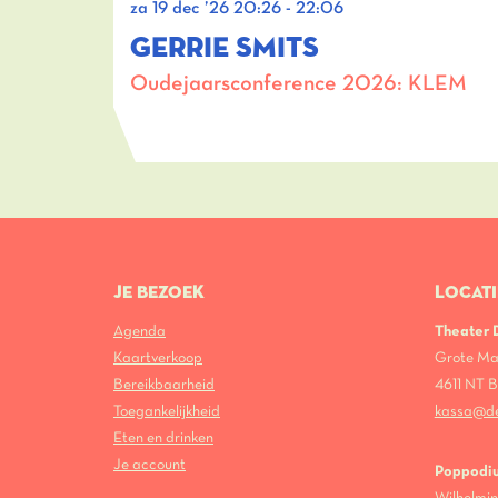
za 19 dec ’26
20:26 - 22:06
GERRIE SMITS
Oudejaarsconference 2026: KLEM
JE BEZOEK
LOCATI
Agenda
Theater
Kaartverkoop
Grote Ma
Bereikbaarheid
4611 NT
Toegankelijkheid
kassa@d
Eten en drinken
Je account
Poppodi