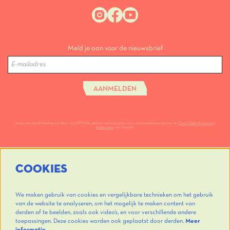
Meld je aan voor de nieuwsbrief
AANMELDEN
Deze site wordt beschermd door reCAPTCHA, dataverwerking gebeurt in overeenstemming met de
Cloud Data Processing
Addendum
van Google.
COOKIES
We maken gebruik van cookies en vergelijkbare technieken om het gebruik
van de website te analyseren, om het mogelijk te maken content van
derden af te beelden, zoals ook video’s, en voor verschillende andere
toepassingen. Deze cookies worden ook geplaatst door derden.
Meer
informatie…