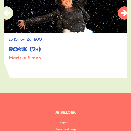
zo 15 nov ’26
11:00
RO©K (2+)
Mariska Simon
JE BEZOEK
Agenda
Kaartverkoop