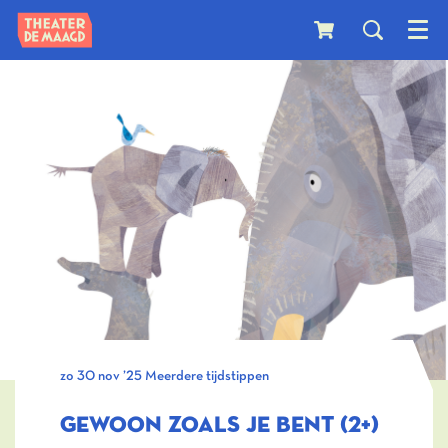
Menu
nzoomen
Inzo
zo 30 nov ’25
Meerdere tijdstippen
GEWOON ZOALS JE BENT (2+)