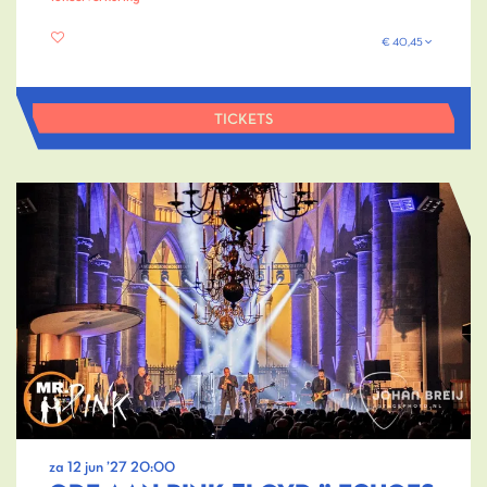
€ 40,45
TICKETS
za 12 jun ’27
20:00