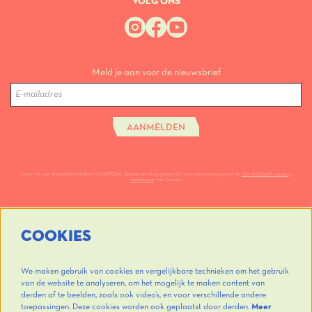
VOLG ONS
Meld je aan voor de nieuwsbrief
AANMELDEN
Deze site wordt beschermd door reCAPTCHA, dataverwerking gebeurt in overeenstemming met de
Cloud Data Processing
Addendum
van Google.
COOKIES
We maken gebruik van cookies en vergelijkbare technieken om het gebruik
van de website te analyseren, om het mogelijk te maken content van
derden af te beelden, zoals ook video’s, en voor verschillende andere
toepassingen. Deze cookies worden ook geplaatst door derden.
Meer