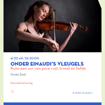
di 20 okt ’26
20:00
ONDER EINAUDI’S VLEUGELS
Ruim een uur van pure rust, troost en liefde
Grote Zaal
Klassiek
Verhuring
€ 29,50–€ 34,50