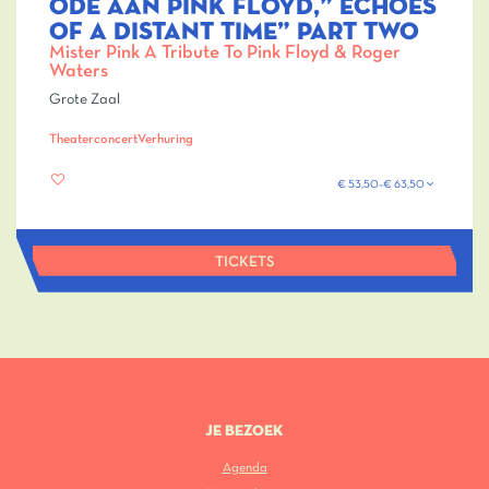
ODE AAN PINK FLOYD,” ECHOES
OF A DISTANT TIME” PART TWO
Mister Pink A Tribute To Pink Floyd & Roger
Waters
Grote Zaal
Theaterconcert
Verhuring
€ 53,50–€ 63,50
TICKETS
JE BEZOEK
Agenda