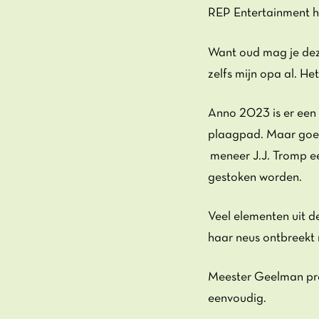
REP Entertainment h
Want oud mag je dez
zelfs mijn opa al. H
Anno 2023 is er een v
plaagpad. Maar goed
meneer J.J. Tromp ee
gestoken worden.
Veel elementen uit d
haar neus ontbreekt 
Meester Geelman prob
eenvoudig.