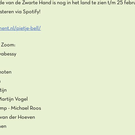
de van de Zwarte Hand is nog in het land te zien t/m 25 febr
steren via Spotify!
ent.nl/pietje-bell/
p Zoom:
wabessy
hoten
n
tijn
artijn Vogel
romp - Michael Roos
 van der Hoeven
men