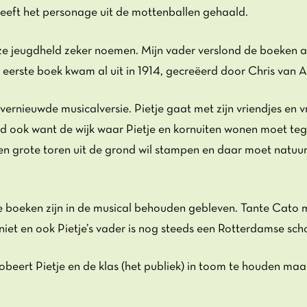
eeft het personage uit de mottenballen gehaald.
e jeugdheld zeker noemen. Mijn vader verslond de boeken al
et eerste boek kwam al uit in 1914, gecreëerd door Chris van
ernieuwde musicalversie. Pietje gaat met zijn vriendjes en v
 ook want de wijk waar Pietje en kornuiten wonen moet te
n grote toren uit de grond wil stampen en daar moet natuurl
e boeken zijn in de musical behouden gebleven. Tante Cato 
niet en ook Pietje’s vader is nog steeds een Rotterdamse sc
eert Pietje en de klas (het publiek) in toom te houden maar 