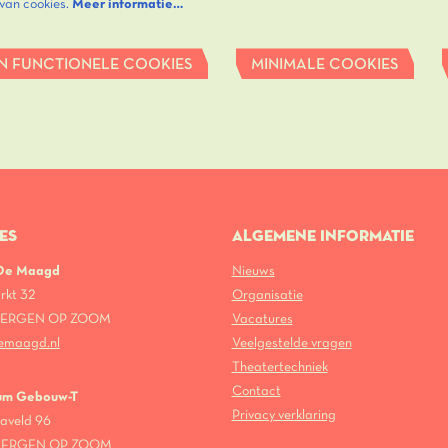
 van cookies.
Meer informatie…
N FUNCTIONELE COOKIES
MINIMALE COOKIES
ES
ALGEMENE INFORMATIE
 De Maagd
Nieuws
rkt 32
Organisatie
 BERGEN OP ZOOM
Vacatures
emaagd.nl
Veelgestelde vragen
Theatertechniek
Contact
um Gebouw-T
Privacy verklaring
aveld 96
 BERGEN OP ZOOM