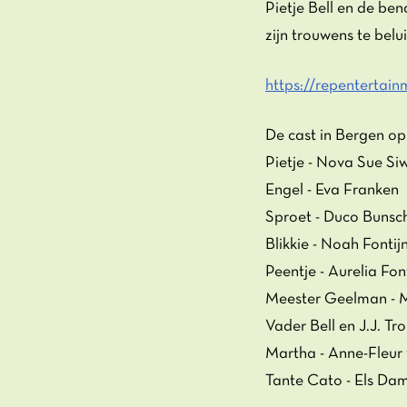
Pietje Bell en de ben
zijn trouwens te belui
https://repentertainm
De cast in Bergen o
Pietje - Nova Sue Si
Engel - Eva Franken
Sproet - Duco Bunsc
Blikkie - Noah Fontij
Peentje - Aurelia Fon
Meester Geelman - M
Vader Bell en J.J. T
Martha - Anne-Fleur
Tante Cato - Els Da