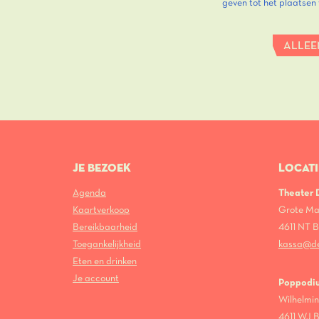
geven tot het plaatsen
ALLEE
JE BEZOEK
LOCATI
Agenda
Theater
Kaartverkoop
Grote Ma
Bereikbaarheid
4611 NT
Toegankelijkheid
kassa@d
Eten en drinken
Je account
Poppodi
Wilhelmin
4611 WJ