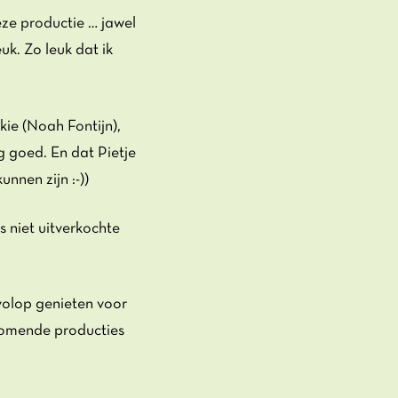
eze productie … jawel
uk. Zo leuk dat ik
kie (Noah Fontijn),
g goed. En dat Pietje
nnen zijn :-))
s niet uitverkochte
 volop genieten voor
 komende producties