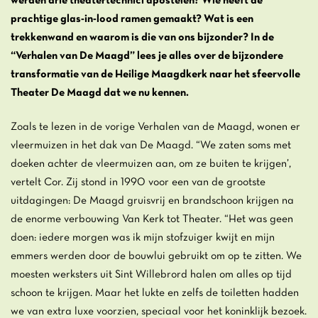
werden drie theatertechnici apostelen? Wie heeft de
prachtige glas-in-lood ramen gemaakt? Wat is een
trekkenwand en waarom is die van ons bijzonder? In de
“Verhalen van De Maagd” lees je alles over de bijzondere
transformatie van de Heilige Maagdkerk naar het sfeervolle
Theater De Maagd dat we nu kennen.
Zoals te lezen in de vorige Verhalen van de Maagd, wonen er
vleermuizen in het dak van De Maagd. “We zaten soms met
doeken achter de vleermuizen aan, om ze buiten te krijgen’,
vertelt Cor. Zij stond in 1990 voor een van de grootste
uitdagingen: De Maagd gruisvrij en brandschoon krijgen na
de enorme verbouwing Van Kerk tot Theater. “Het was geen
doen: iedere morgen was ik mijn stofzuiger kwijt en mijn
emmers werden door de bouwlui gebruikt om op te zitten. We
moesten werksters uit Sint Willebrord halen om alles op tijd
schoon te krijgen. Maar het lukte en zelfs de toiletten hadden
we van extra luxe voorzien, speciaal voor het koninklijk bezoek.