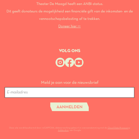
Theater De Maagd heeft een ANBI-status.
Dit geeft donateurs de mogelijkheid een financiële gift van de inkomsten- en de
vennootschapsbelasting af te trekken.
Doneer hier >>
VOLG ONS
Meld je aan voor de nieuwsbrief
AANMELDEN
Deze site wordt beschermd door reCAPTCHA, dataverwerking gebeurt in overeenstemming met de
Cloud Data Processing
Addendum
van Google.