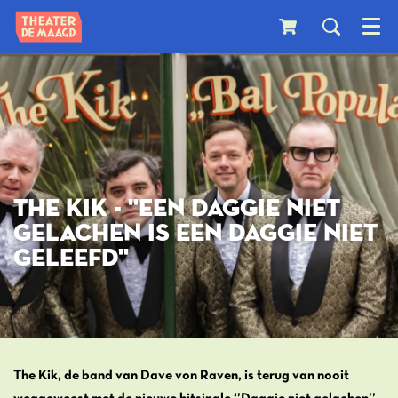
Menu
THE KIK - ''EEN DAGGIE NIET
GELACHEN IS EEN DAGGIE NIET
GELEEFD''
The Kik, de band van Dave von Raven, is terug van nooit