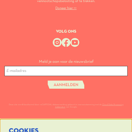
vennootschapsbelasting af te trekken.
Doneer hier >>
VOLG ONS
Meld je aan voor de nieuwsbrief
AANMELDEN
Deze site wordt beschermd door reCAPTCHA, dataverwerking gebeurt in overeenstemming met de
Cloud Data Processing
Addendum
van Google.
COOKIES