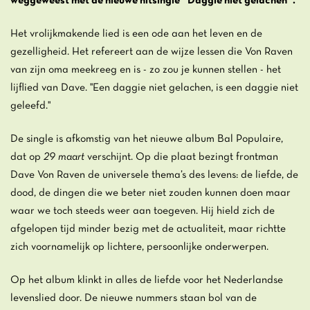
weggeweest met de nieuwe hitsingle ‘’Daggie niet gelachen’’.
Het vrolijkmakende lied is een ode aan het leven en de
gezelligheid. Het refereert aan de wijze lessen die Von Raven
van zijn oma meekreeg en is - zo zou je kunnen stellen - het
lijflied van Dave. "Een daggie niet gelachen, is een daggie niet
geleefd."
De single is afkomstig van het nieuwe album Bal Populaire,
dat op
29 maart
verschijnt. Op die plaat bezingt frontman
Dave Von Raven de universele thema’s des levens: de liefde, de
dood, de dingen die we beter niet zouden kunnen doen maar
waar we toch steeds weer aan toegeven. Hij hield zich de
afgelopen tijd minder bezig met de actualiteit, maar richtte
zich voornamelijk op lichtere, persoonlijke onderwerpen.
Op het album klinkt in alles de liefde voor het Nederlandse
levenslied door. De nieuwe nummers staan bol van de