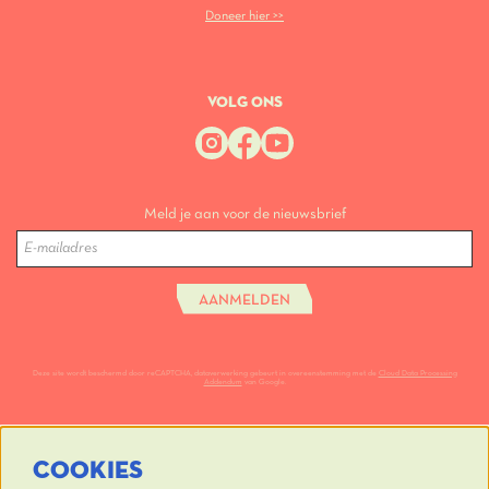
Doneer hier >>
VOLG ONS
Meld je aan voor de nieuwsbrief
AANMELDEN
Deze site wordt beschermd door reCAPTCHA, dataverwerking gebeurt in overeenstemming met de
Cloud Data Processing
Addendum
van Google.
COOKIES