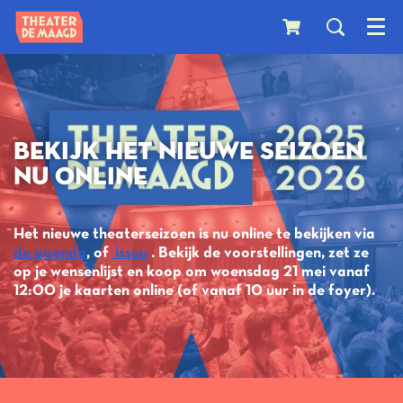
Menu
BEKIJK HET NIEUWE SEIZOEN
NU ONLINE
Het nieuwe theaterseizoen is nu online te bekijken via
de agenda
, of
issuu
. Bekijk de voorstellingen, zet ze
op je wensenlijst en koop om woensdag 21 mei vanaf
12:00 je kaarten online (of vanaf 10 uur in de foyer).