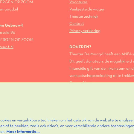
 BERGEN OP ZOOM
Vacatures
emaagd.nl
Veelgestelde vragen
Theatertechniek
Contact
um Gebouw-T
Privacy verklaring
aveld 96
 BERGEN OP ZOOM
ouw-t.nl
DONEREN?
Theater De Maagd heeft een ANBI-s
Dit geeft donateurs de mogelijkheid 
financiële gift van de inkomsten- en d
vennootschapsbelasting af te trekken
Doneer hier >>
okies en vergelijkbare technieken om het gebruik van de website te analyser
n af te beelden, zoals ook video’s, en voor verschillende andere toepassinge
den.
Meer informatie…