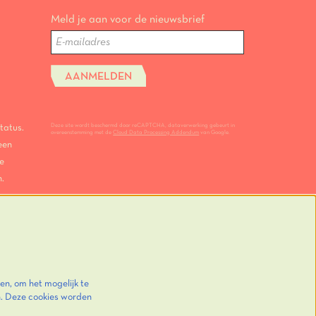
Meld je aan voor de nieuwsbrief
AANMELDEN
Deze site wordt beschermd door reCAPTCHA, dataverwerking gebeurt in
tatus.
overeenstemming met de
Cloud Data Processing Addendum
van Google.
een
e
.
en, om het mogelijk te
n. Deze cookies worden