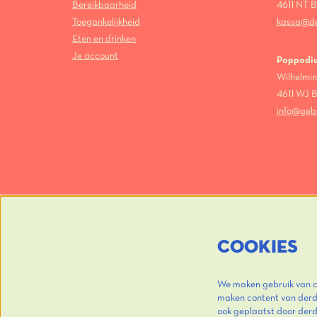
Bereikbaarheid
4611 NT
Toegankelijkheid
kassa@d
Eten en drinken
Je account
Poppodi
Wilhelmin
4611 WJ
info@geb
COOKIES
We maken gebruik van co
maken content van derde
ook geplaatst door der