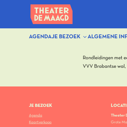
AGENDA
JE BEZOEK
ALGEMENE IN
Rondleidingen met e
VVV Brabantse wal, 
JE BEZOEK
LOCATI
Agenda
Theater
Kaartverkoop
Grote Ma