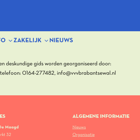
FO
ZAKELIJK
NIEUWS
en deskundige gids worden georganiseerd door:
telefoon: 0164-277482, info@vvvbrabantsewal.nl
ES
ALGEMENE INFORMATIE
 De Maagd
Nieuws
rkt 32
Organisatie