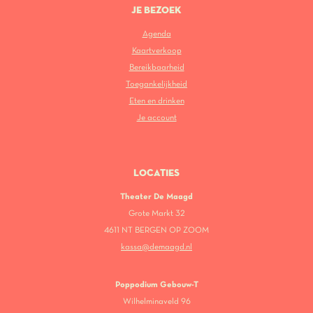
JE BEZOEK
Agenda
Kaartverkoop
Bereikbaarheid
Toegankelijkheid
Eten en drinken
Je account
LOCATIES
Theater De Maagd
Grote Markt 32
4611 NT BERGEN OP ZOOM
kassa@demaagd.nl
Poppodium Gebouw-T
Wilhelminaveld 96