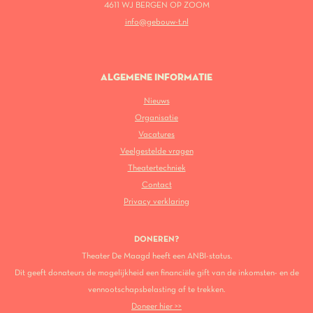
4611 WJ BERGEN OP ZOOM
info@gebouw-t.nl
ALGEMENE INFORMATIE
Nieuws
Organisatie
Vacatures
Veelgestelde vragen
Theatertechniek
Contact
Privacy verklaring
DONEREN?
Theater De Maagd heeft een ANBI-status.
Dit geeft donateurs de mogelijkheid een financiële gift van de inkomsten- en de
vennootschapsbelasting af te trekken.
Doneer hier >>