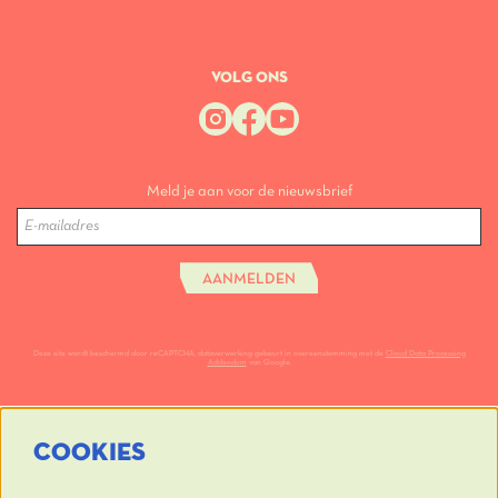
VOLG ONS
Meld je aan voor de nieuwsbrief
AANMELDEN
Deze site wordt beschermd door reCAPTCHA, dataverwerking gebeurt in overeenstemming met de
Cloud Data Processing
Addendum
van Google.
COOKIES