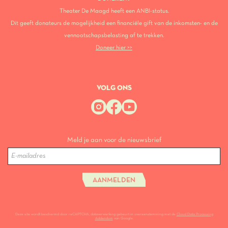
Theater De Maagd heeft een ANBI-status.
Dit geeft donateurs de mogelijkheid een financiële gift van de inkomsten- en de
vennootschapsbelasting af te trekken.
Doneer hier >>
VOLG ONS
Meld je aan voor de nieuwsbrief
AANMELDEN
Deze site wordt beschermd door reCAPTCHA, dataverwerking gebeurt in overeenstemming met de
Cloud Data Processing
Addendum
van Google.