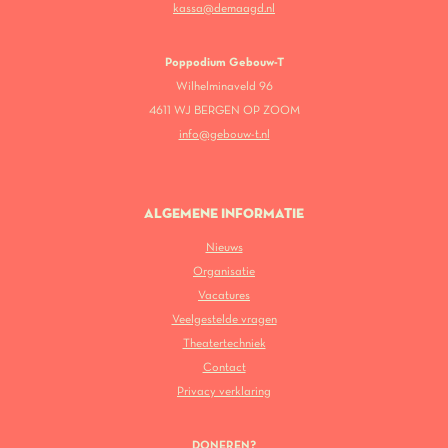
kassa@demaagd.nl
Poppodium Gebouw-T
Wilhelminaveld 96
4611 WJ BERGEN OP ZOOM
info@gebouw-t.nl
ALGEMENE INFORMATIE
Nieuws
Organisatie
Vacatures
Veelgestelde vragen
Theatertechniek
Contact
Privacy verklaring
DONEREN?