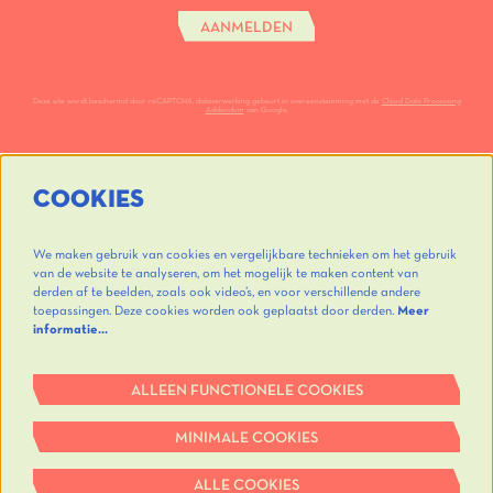
AANMELDEN
Deze site wordt beschermd door reCAPTCHA, dataverwerking gebeurt in overeenstemming met de
Cloud Data Processing
Addendum
van Google.
COOKIES
We maken gebruik van cookies en vergelijkbare technieken om het gebruik
van de website te analyseren, om het mogelijk te maken content van
derden af te beelden, zoals ook video’s, en voor verschillende andere
toepassingen. Deze cookies worden ook geplaatst door derden.
Meer
informatie…
ALLEEN FUNCTIONELE COOKIES
MINIMALE COOKIES
ALLE COOKIES