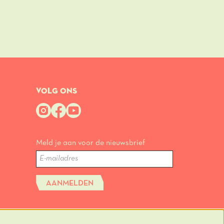
VOLG ONS
Meld je aan voor de nieuwsbrief
AANMELDEN
Deze site wordt beschermd door reCAPTCHA, dataverwerking gebeurt in
tatus.
overeenstemming met de
Cloud Data Processing Addendum
van Google.