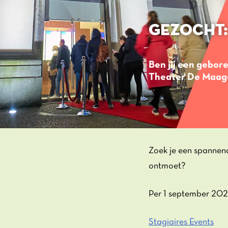
GEZOCHT:
Ben jij een gebore
Theater De Maagd
Zoek je een spannend
ontmoet?
Per 1 september 202
Stagiaires Events