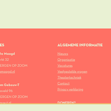
ES
ALGEMENE INFORMATIE
 De Maagd
Nieuws
rkt 32
Organisatie
 BERGEN OP ZOOM
Vacatures
emaagd.nl
Veelgestelde vragen
Theatertechniek
Contact
um Gebouw-T
Privacy verklaring
aveld 96
 BERGEN OP ZOOM
ouw-t.nl
DONEREN?
Theater De Maagd heeft een ANBI-s