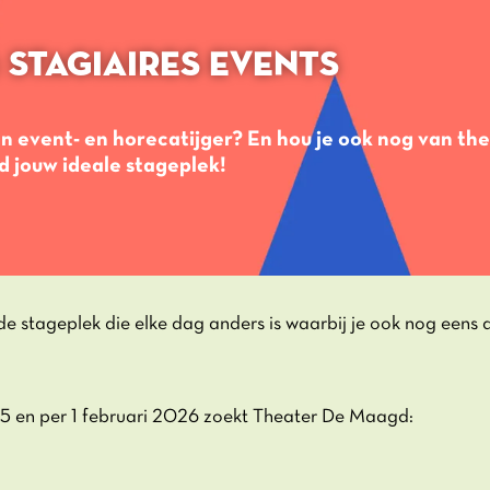
 STAGIAIRES EVENTS
n event- en horecatijger? En hou je ook nog van the
 jouw ideale stageplek!
e stageplek die elke dag anders is waarbij je ook nog eens d
5 en per 1 februari 2026 zoekt Theater De Maagd: