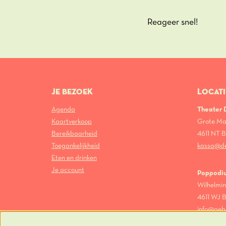
Reageer snel!
JE BEZOEK
LOCATI
Agenda
Theater
Kaartverkoop
Grote Ma
Bereikbaarheid
4611 NT
Toegankelijkheid
kassa@d
Eten en drinken
Je account
Poppodi
Wilhelmin
4611 WJ
info@geb