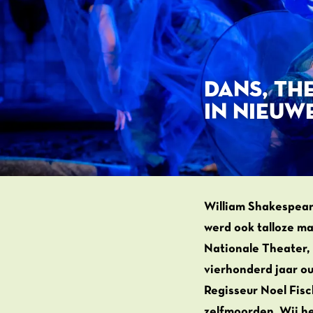
DANS, TH
IN NIEUWE
William Shakespear
werd ook talloze ma
Nationale Theater,
vierhonderd jaar ou
Regisseur Noel Fisc
zelfmoorden. Wij he