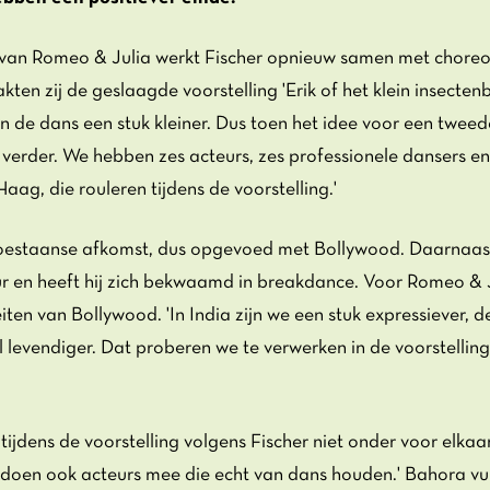
g van Romeo & Julia werkt Fischer opnieuw samen met choreo
en zij de geslaagde voorstelling 'Erik of het klein insecten
an de dans een stuk kleiner. Dus toen het idee voor een twee
 verder. We hebben zes acteurs, zes professionele dansers e
Haag, die rouleren tijdens de voorstelling.'
oestaanse afkomst, dus opgevoed met Bollywood. Daarnaast 
r en heeft hij zich bekwaamd in breakdance. Voor Romeo & J
ten van Bollywood. 'In India zijn we een stuk expressiever, 
l levendiger. Dat proberen we te verwerken in de voorstelling
ijdens de voorstelling volgens Fischer niet onder voor elkaar
Er doen ook acteurs mee die echt van dans houden.' Bahora vul