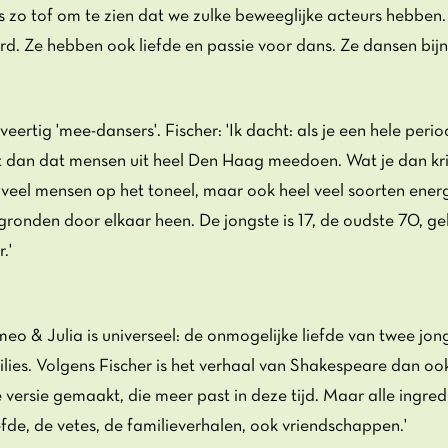
 is zo tof om te zien dat we zulke beweeglijke acteurs hebben.
. Ze hebben ook liefde en passie voor dans. Ze dansen bijn
 veertig 'mee-dansers'. Fischer: 'Ik dacht: als je een hele per
et dan dat mensen uit heel Den Haag meedoen. Wat je dan krijg
veel mensen op het toneel, maar ook heel veel soorten energ
gronden door elkaar heen. De jongste is 17, de oudste 70, ge
.'
o & Julia is universeel: de onmogelijke liefde van twee jon
lies. Volgens Fischer is het verhaal van Shakespeare dan ook
ersie gemaakt, die meer past in deze tijd. Maar alle ingredi
efde, de vetes, de familieverhalen, ook vriendschappen.'