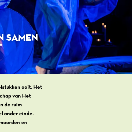
N SAMEN
'
lstukken ooit. Het
schap van Het
n de ruim
el ander einde.
t moorden en