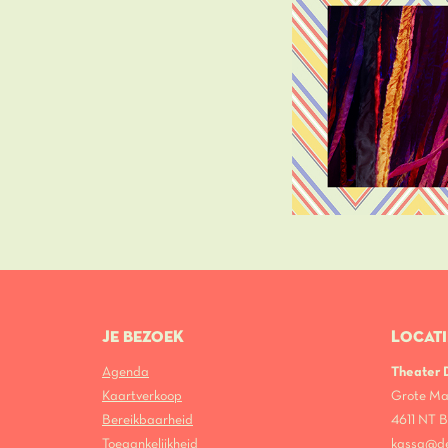
JE BEZOEK
LOCATI
Agenda
Theater
Kaartverkoop
Grote Ma
Bereikbaarheid
4611 NT
Toegankelijkheid
kassa@d