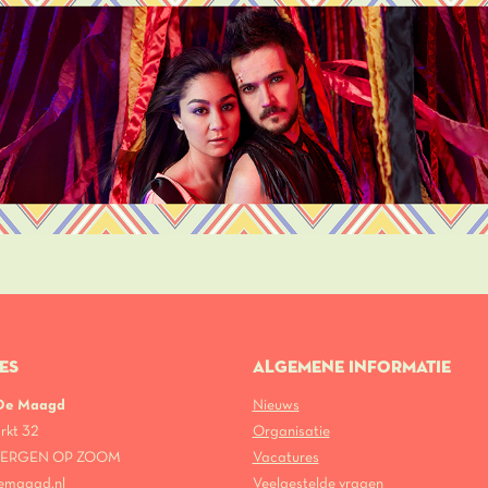
ES
ALGEMENE INFORMATIE
 De Maagd
Nieuws
rkt 32
Organisatie
 BERGEN OP ZOOM
Vacatures
emaagd.nl
Veelgestelde vragen