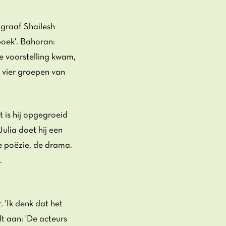
graaf Shailesh
boek'. Bahoran:
de voorstelling kwam,
n vier groepen van
is hij opgegroeid
ulia doet hij een
de poëzie, de drama.
.
. 'Ik denk dat het
t aan: 'De acteurs