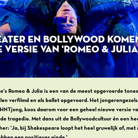
EATER EN BOLLYWOOD KOME
 VERSIE VAN 'ROMEO & JULIA
e's Romeo & Julia is een van de meest opgevoerde tonee
len verfilmd en als ballet opgevoerd. Het jongerengezel
 HNTjong, koos daarom voor een geheel nieuwe versie va
de tragedie. Met dans uit de Bollywoodcultuur én een he
her: 'Ja, bij Shakespeare loopt het heel gruwelijk af, me
bben een positiever einde.'