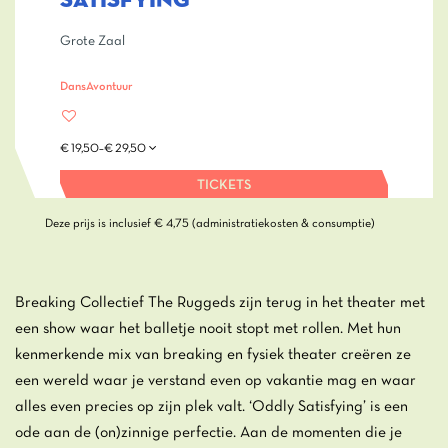
SATISFYING
Grote Zaal
Dans
Avontuur
€ 19,50–€ 29,50
TICKETS
Deze prijs is inclusief € 4,75 (administratiekosten & consumptie)
Breaking Collectief The Ruggeds zijn terug in het theater met
een show waar het balletje nooit stopt met rollen. Met hun
kenmerkende mix van breaking en fysiek theater creëren ze
een wereld waar je verstand even op vakantie mag en waar
alles even precies op zijn plek valt. ‘Oddly Satisfying’ is een
ode aan de (on)zinnige perfectie. Aan de momenten die je