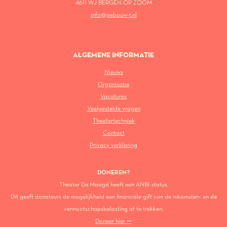
4611 WJ BERGEN OP ZOOM
info@gebouw-t.nl
ALGEMENE INFORMATIE
Nieuws
Organisatie
Vacatures
Veelgestelde vragen
Theatertechniek
Contact
Privacy verklaring
DONEREN?
Theater De Maagd heeft een ANBI-status.
Dit geeft donateurs de mogelijkheid een financiële gift van de inkomsten- en de
vennootschapsbelasting af te trekken.
Doneer hier >>