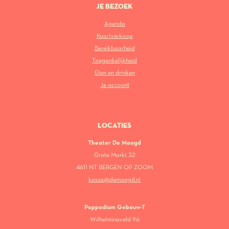
JE BEZOEK
Agenda
Kaartverkoop
Bereikbaarheid
Toegankelijkheid
Eten en drinken
Je account
LOCATIES
Theater De Maagd
Grote Markt 32
4611 NT BERGEN OP ZOOM
kassa@demaagd.nl
Poppodium Gebouw-T
Wilhelminaveld 96