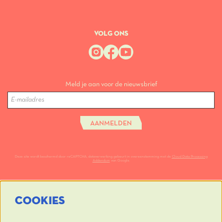
VOLG ONS
Meld je aan voor de nieuwsbrief
AANMELDEN
Deze site wordt beschermd door reCAPTCHA, dataverwerking gebeurt in overeenstemming met de
Cloud Data Processing
Addendum
van Google.
COOKIES