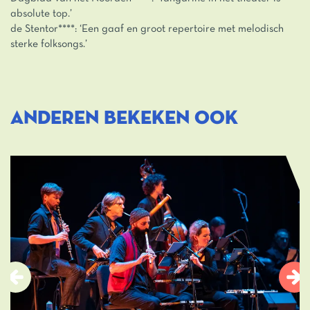
absolute top.’
de Stentor****: ‘Een gaaf en groot repertoire met melodisch
sterke folksongs.’
ANDEREN BEKEKEN OOK
Overslaan