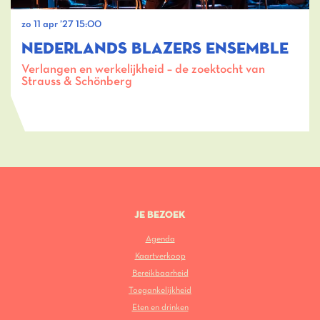
zo 11 apr ’27
15:00
NEDERLANDS BLAZERS ENSEMBLE
Verlangen en werkelijkheid – de zoektocht van
Strauss & Schönberg
JE BEZOEK
Agenda
Kaartverkoop
Bereikbaarheid
Toegankelijkheid
Eten en drinken