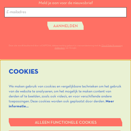
Meld je aan voor de nieuwsbrief
AANMELDEN
Deze site wordt beschermd door reCAPTCHA, dataverwerking gebeurt in overeenstemming met de
Cloud Data Processing
Addendum
van Google.
COOKIES
We maken gebruik van cookies en vergelijkbare technieken om het gebruik
van de website te analyseren, om het mogelijk te maken content van
derden af te beelden, zoals ook video’s, en voor verschillende andere
toepassingen. Deze cookies worden ook geplaatst door derden.
Meer
informatie…
ALLEEN FUNCTIONELE COOKIES