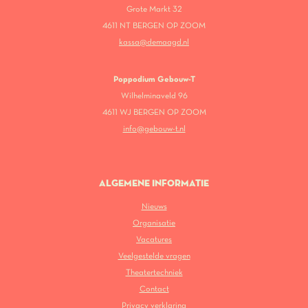
Grote Markt 32
4611 NT BERGEN OP ZOOM
kassa@demaagd.nl
Poppodium Gebouw-T
Wilhelminaveld 96
4611 WJ BERGEN OP ZOOM
info@gebouw-t.nl
ALGEMENE INFORMATIE
Nieuws
Organisatie
Vacatures
Veelgestelde vragen
Theatertechniek
Contact
Privacy verklaring