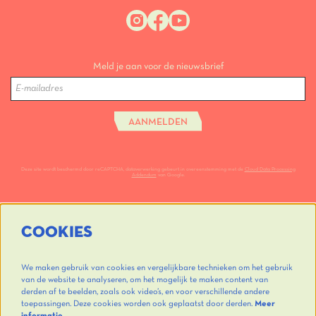
Meld je aan voor de nieuwsbrief
AANMELDEN
Deze site wordt beschermd door reCAPTCHA, dataverwerking gebeurt in overeenstemming met de
Cloud Data Processing
Addendum
van Google.
COOKIES
We maken gebruik van cookies en vergelijkbare technieken om het gebruik
van de website te analyseren, om het mogelijk te maken content van
derden af te beelden, zoals ook video’s, en voor verschillende andere
toepassingen. Deze cookies worden ook geplaatst door derden.
Meer
informatie…