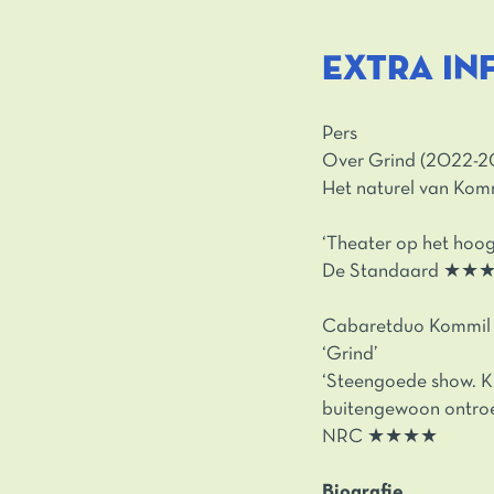
EXTRA IN
Pers
Over Grind (2022-2
Het naturel van Kom
‘Theater op het hoogs
De Standaard ★
Cabaretduo Kommil F
‘Grind’
‘Steengoede show. Ki
buitengewoon ontroe
NRC ★★★★
Biografie