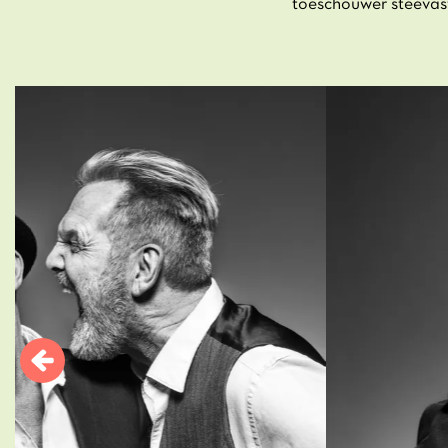
toeschouwer steevast 
Overslaan