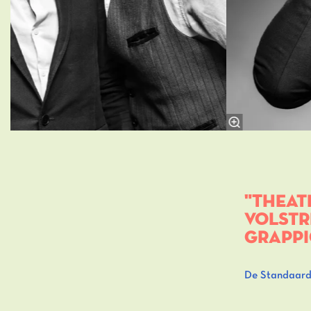
Theat
volstr
grappi
De Standaa