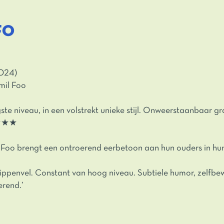
FO
024)
mil Foo
te niveau, in een volstrekt unieke stijl. Onweerstaanbaar gr
★★★★
oo brengt een ontroerend eerbetoon aan hun ouders in hu
ppenvel. Constant van hoog niveau. Subtiele humor, zelfbe
rend.’