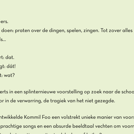
Inzoomen
ers.
 doen: praten over de dingen, spelen, zingen. Tot zover alles
ls…
t: dat.
t: dát!
t: wat?
rts in een splinternieuwe voorstelling op zoek naar de scho
r in de verwarring, de tragiek van het niet gezegde.
twikkelde Kommil Foo een volstrekt unieke manier van voor
it, prachtige songs en een absurde beeldtaal vechten om voor