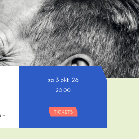
za 3 okt ’26
20:00
TICKETS
25