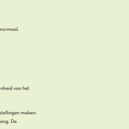
Inzoomen
 normaal.
onheid van het
stellingen maken:
rang. De