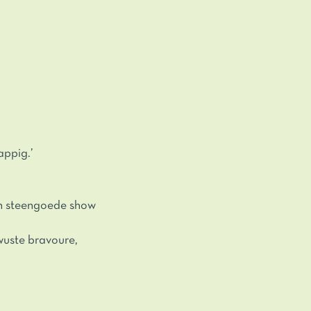
appig.’
n steengoede show
wuste bravoure,