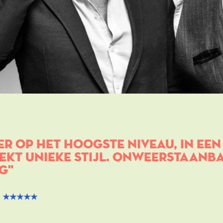
er op het hoogste niveau, in een
ekt unieke stijl. Onweerstaanb
g
rd ★★★★★