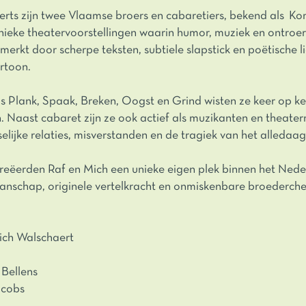
rts zijn twee Vlaamse broers en cabaretiers, bekend als Ko
nieke theatervoorstellingen waarin humor, muziek en ontroe
merkt door scherpe teksten, subtiele slapstick en poëtische l
rtoon.
ls Plank, Spaak, Breken, Oogst en Grind wisten ze keer op ke
n. Naast cabaret zijn ze ook actief als muzikanten en theat
lijke relaties, misverstanden en de tragiek van het alledaag
reëerden Raf en Mich een unieke eigen plek binnen het Nede
anschap, originele vertelkracht en onmiskenbare broederch
ich Walschaert
 Bellens
acobs