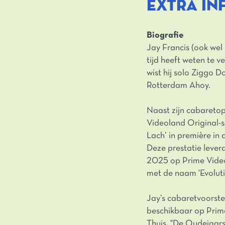
EXTRA IN
Biografie
Jay Francis (ook wel
tijd heeft weten te v
wist hij solo Ziggo 
Rotterdam Ahoy.
Naast zijn cabaretop
Videoland Original-
Lach’ in première i
Deze prestatie lever
2025 op Prime Video.
met de naam 'Evolut
Jay’s cabaretvoorstel
beschikbaar op Prime
Thuis, "De Oudejaars