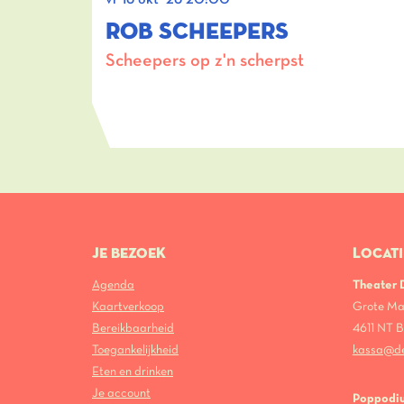
ROB SCHEEPERS
Scheepers op z'n scherpst
JE BEZOEK
LOCATI
Agenda
Theater
Kaartverkoop
Grote Ma
Bereikbaarheid
4611 NT
Toegankelijkheid
kassa@d
Eten en drinken
Je account
Poppodi