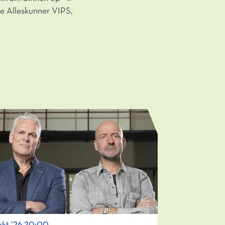
De Alleskunner VIPS,
okt ’26
20:00