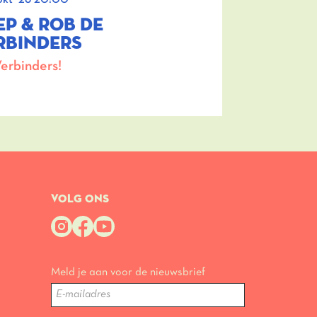
EP & ROB DE
RBINDERS
erbinders!
VOLG ONS
Meld je aan voor de nieuwsbrief