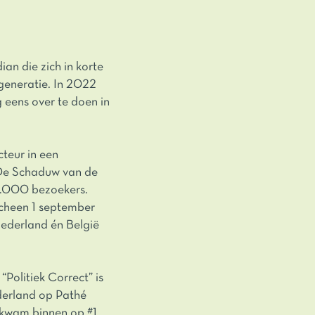
an die zich in korte
 generatie. In 2022
 eens over te doen in
teur in een
‘De Schaduw van de
0.000 bezoekers.
scheen 1 september
Nederland én België
“Politiek Correct” is
ederland op Pathé
 kwam binnen op #1.