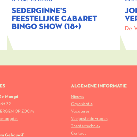
SEDERGINNE'S
JO
FEESTELIJKE CABARET
VE
BINGO SHOW (18+)
De V
ES
ALGEMENE INFORMATIE
 De Maagd
Nieuws
rkt 32
Organisatie
 BERGEN OP ZOOM
Vacatures
emaagd.nl
Veelgestelde vragen
Theatertechniek
Contact
um Gebouw-T