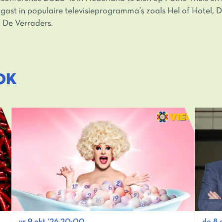
 gast in populaire televisieprogramma’s zoals Hel of Hotel, 
 De Verraders.
OK
vr 9 okt ’26
20:00
do 8 