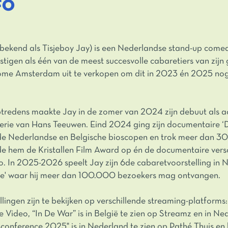
FO
 bekend als Tisjeboy Jay) is een Nederlandse stand-up comedi
estigen als één van de meest succesvolle cabaretiers van zijn
Dome Amsterdam uit te verkopen om dit in 2023 én 2025 nog
tredens maakte Jay in de zomer van 2024 zijn debuut als ac
serie van Hans Teeuwen. Eind 2024 ging zijn documentaire 
n de Nederlandse en Belgische bioscopen en trok meer dan 3
de hem de Kristallen Film Award op én de documentaire ver
 In 2025-2026 speelt Jay zijn 6de cabaretvoorstelling in 
ie' waar hij meer dan 100.000 bezoekers mag ontvangen.
lingen zijn te bekijken op verschillende streaming-platforms: 
 Video, “In De War” is in België te zien op Streamz en in N
conference 2025" is in Nederland te zien op Pathé Thuis en