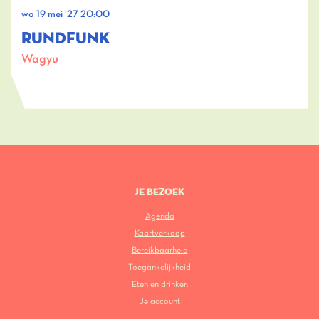
wo 19 mei ’27
20:00
RUNDFUNK
Wagyu
JE BEZOEK
Agenda
Kaartverkoop
Bereikbaarheid
Toegankelijkheid
Eten en drinken
Je account