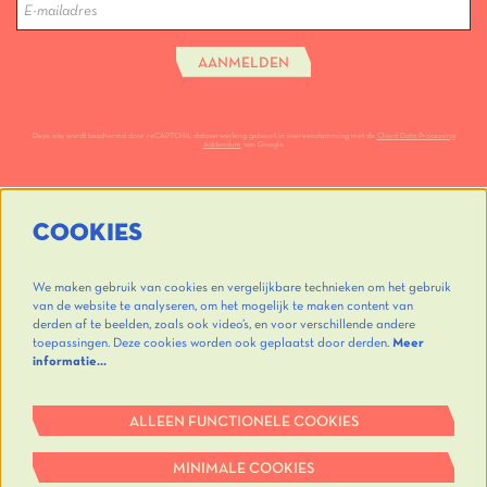
AANMELDEN
Deze site wordt beschermd door reCAPTCHA, dataverwerking gebeurt in overeenstemming met de
Cloud Data Processing
Addendum
van Google.
COOKIES
We maken gebruik van cookies en vergelijkbare technieken om het gebruik
van de website te analyseren, om het mogelijk te maken content van
derden af te beelden, zoals ook video’s, en voor verschillende andere
toepassingen. Deze cookies worden ook geplaatst door derden.
Meer
informatie…
ALLEEN FUNCTIONELE COOKIES
MINIMALE COOKIES