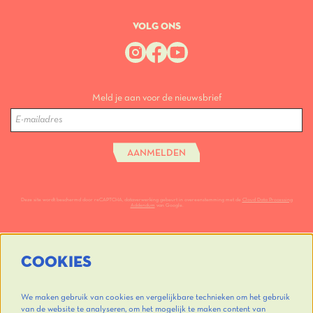
VOLG ONS
Meld je aan voor de nieuwsbrief
AANMELDEN
Deze site wordt beschermd door reCAPTCHA, dataverwerking gebeurt in overeenstemming met de
Cloud Data Processing
Addendum
van Google.
COOKIES
We maken gebruik van cookies en vergelijkbare technieken om het gebruik
van de website te analyseren, om het mogelijk te maken content van