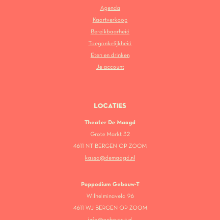
Agenda
Kaartverkoop
Bereikbaarheid
Toegankelijkheid
Eten en drinken
Je account
LOCATIES
Theater De Maagd
Grote Markt 32
4611 NT BERGEN OP ZOOM
kassa@demaagd.nl
Poppodium Gebouw-T
Wilhelminaveld 96
4611 WJ BERGEN OP ZOOM
info@gebouw-t.nl