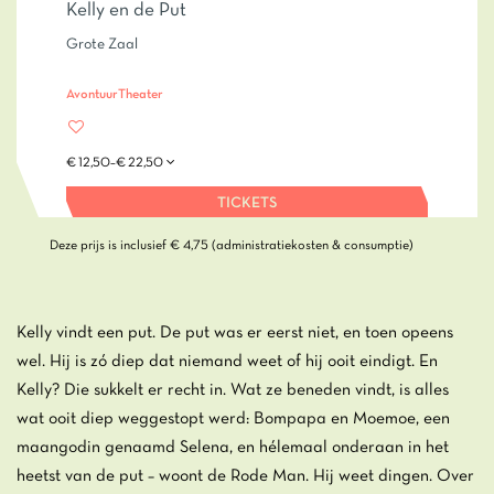
Kelly en de Put
Grote Zaal
Avontuur
Theater
€ 12,50–€ 22,50
TICKETS
Deze prijs is inclusief € 4,75 (administratiekosten & consumptie)
Kelly vindt een put. De put was er eerst niet, en toen opeens
wel. Hij is zó diep dat niemand weet of hij ooit eindigt. En
Kelly? Die sukkelt er recht in. Wat ze beneden vindt, is alles
wat ooit diep weggestopt werd: Bompapa en Moemoe, een
maangodin genaamd Selena, en hélemaal onderaan in het
heetst van de put – woont de Rode Man. Hij weet dingen. Over