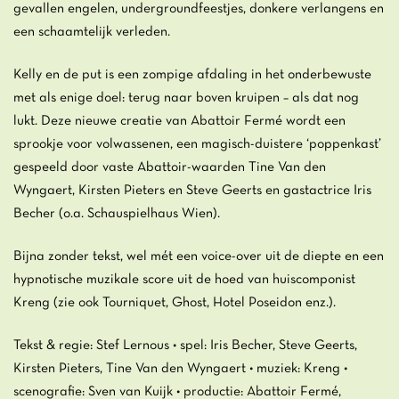
gevallen engelen, undergroundfeestjes, donkere verlangens en
een schaamtelijk verleden.
Kelly en de put is een zompige afdaling in het onderbewuste
met als enige doel: terug naar boven kruipen – als dat nog
lukt. Deze nieuwe creatie van Abattoir Fermé wordt een
sprookje voor volwassenen, een magisch-duistere ‘poppenkast’
gespeeld door vaste Abattoir-waarden Tine Van den
Wyngaert, Kirsten Pieters en Steve Geerts en gastactrice Iris
Becher (o.a. Schauspielhaus Wien).
Bijna zonder tekst, wel mét een voice-over uit de diepte en een
hypnotische muzikale score uit de hoed van huiscomponist
Kreng (zie ook Tourniquet, Ghost, Hotel Poseidon enz.).
Tekst & regie: Stef Lernous • spel: Iris Becher, Steve Geerts,
Kirsten Pieters, Tine Van den Wyngaert • muziek: Kreng •
scenografie: Sven van Kuijk • productie: Abattoir Fermé,